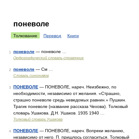
поневоле
Толкование
Перевод
Книги
поневоле
— поневоле …
1
Орфографический словарь-справочник
поневоле
— См …
2
Словарь синонимов
ПОНЕВОЛЕ
— ПОНЕВОЛЕ, нареч. Неизбежно, по
3
необходимости, независимо от желания. «Страшно,
страшно поневоле средь неведомых равнин.» Пушкин.
Трагик поневоле (название рассказа Чехова). Толковый
словарь Ушакова. Д.Н. Ушаков. 1935 1940 …
Толковый словарь Ушакова
ПОНЕВОЛЕ
— ПОНЕВОЛЕ, нареч. Вопреки желанию,
4
независимо от него. П. пришлось согласиться. Толковый