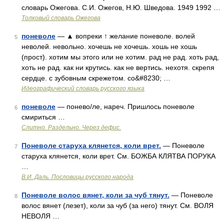
словарь Ожегова. С.И. Ожегов, Н.Ю. Шведова. 1949 1992 …
Толковый словарь Ожегова
поневоле
— ▲ вопреки ↑ желание поневоле. волей
5
неволей. невольно. хочешь не хочешь. хошь не хошь
(прост). хотим мы этого или не хотим. рад не рад. хоть рад,
хоть не рад. как ни крутись. как не вертись. нехотя. скрепя
сердце. с зубовным скрежетом. со&#8230; …
Идеографический словарь русского языка
поневоле
— понево/ле, нареч. Пришлось поневоле
6
смириться …
Слитно. Раздельно. Через дефис.
Поневоле старуха клянется, коли врет.
— Поневоле
7
старуха клянется, коли врет. См. БОЖБА КЛЯТВА ПОРУКА
…
В.И. Даль. Пословицы русского народа
Поневоле волос вянет, коли за чуб тянут.
— Поневоле
8
волос вянет (лезет), коли за чуб (за него) тянут. См. ВОЛЯ
НЕВОЛЯ …